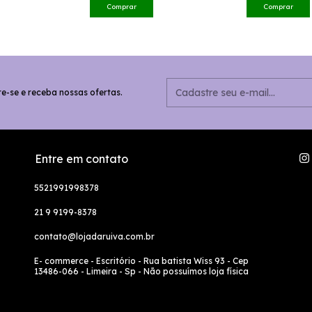
Comprar
Comprar
e-se e receba nossas ofertas.
Entre em contato
5521991998378
21 9 9199-8378
contato@lojadaruiva.com.br
E- commerce - Escritório - Rua batista Wiss 93 - Cep
13486-066 - Limeira - Sp - Não possuímos loja física