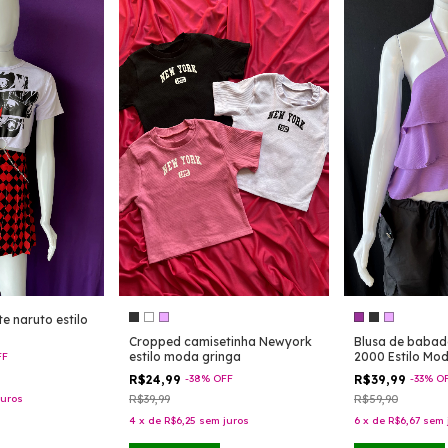
e naruto estilo
Cropped camisetinha Newyork
Blusa de babad
estilo moda gringa
2000 Estilo Mo
FF
R$24,99
-
38
%
OFF
R$39,99
-
33
%
O
juros
R$39,99
R$59,90
4
x
de
R$6,25
sem juros
6
x
de
R$6,67
sem 