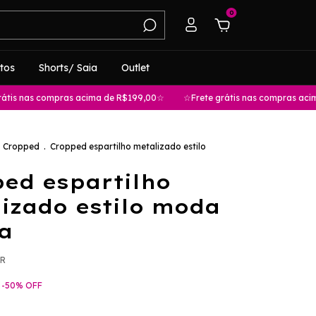
0
tos
Shorts/ Saia
Outlet
mpras acima de R$199,00☆
☆Frete grátis nas compras acima de R$199
Cropped
.
Cropped espartilho metalizado estilo
ed espartilho
izado estilo moda
a
PR
-
50
%
OFF