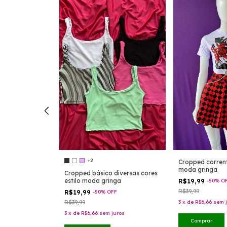
+2
Cropped corrent
moda gringa
guinha com
Cropped básico diversas cores
ntes estilo
estilo moda gringa
R$19,99
-
50
%
O
R$39,99
FF
R$19,99
-
50
%
OFF
R$39,99
3
x
de
R$6,66
sem 
uros
3
x
de
R$6,66
sem juros
Comprar