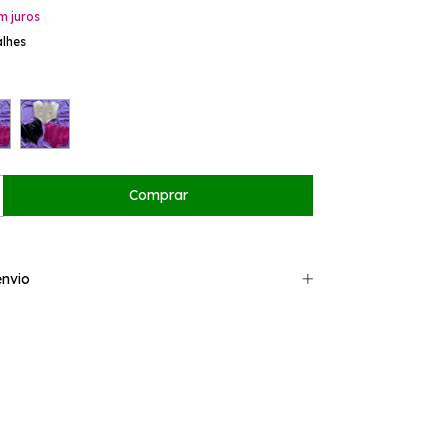
m juros
alhes
nvio