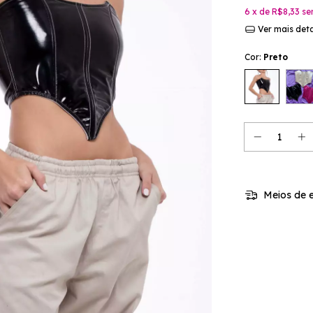
6
x de
R$8,33
se
Ver mais det
Cor:
Preto
Meios de e