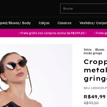
pped/Blusas/ Body
Calças
Casacos
Vestidos/ Conjun
☆Frete grátis nas compras acima de R$199,00☆
☆Frete grátis nas co
Início
.
Blusas
.
moda gringa
Cropp
metal
gring
SKU:
LR00019-
R$49,99
R$99,00