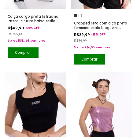
Calça cargo preta listras na
lateral cintura baixa estilo
Cropped reto com alça preto
moda gringa
feminino estilo blogueira
R$69,90
-
56
%
OFF
tumblr
R$159,00
R$29,99
-
25
%
OFF
6
x
de
R$11,65
sem juros
R$39,99
5
x
de
R$6,00
sem juros
Comprar
Comprar