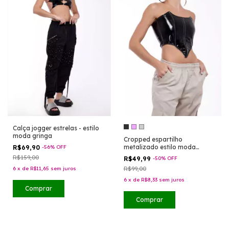
Calça jogger estrelas - estilo
moda gringa
Cropped espartilho
metalizado estilo moda
R$69,90
-
56
%
OFF
gringa
R$159,00
R$49,99
-
50
%
OFF
6
x
de
R$11,65
sem juros
R$99,00
6
x
de
R$8,33
sem juros
Comprar
Comprar