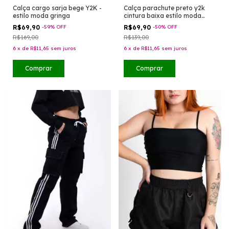
Calça cargo sarja bege Y2K -
Calça parachute preto y2k
estilo moda gringa
cintura baixa estilo moda
gringa
R$69,90
-
59
%
OFF
R$69,90
-
50
%
OFF
R$169,00
R$139,00
6
x
de
R$11,65
sem juros
6
x
de
R$11,65
sem juros
Comprar
Comprar