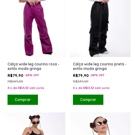
Calça wide leg courino rosa -
Calça wide leg courino preta -
estilo moda gringa
estilo moda gringa
R$79,90
-
68
%
OFF
R$79,90
-
68
%
OFF
R$249,00
R$249,00
6
x
de
R$13,32
sem juros
6
x
de
R$13,32
sem juros
Comprar
Comprar