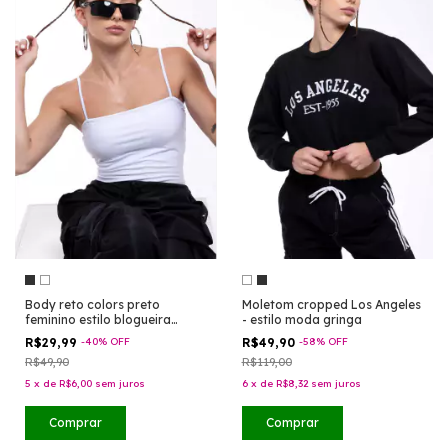
Body reto colors preto
Moletom cropped Los Angeles
feminino estilo blogueira
- estilo moda gringa
tumblr
R$29,99
-
40
%
OFF
R$49,90
-
58
%
OFF
R$49,90
R$119,00
5
x
de
R$6,00
sem juros
6
x
de
R$8,32
sem juros
Comprar
Comprar