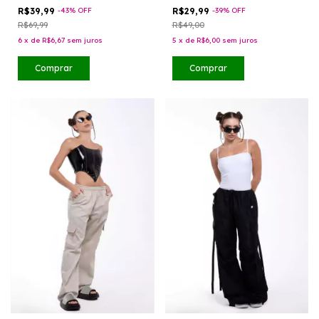
R$39,99
-
43
%
OFF
R$29,99
-
39
%
OFF
R$69,99
R$49,00
6
x
de
R$6,67
sem juros
5
x
de
R$6,00
sem juros
Comprar
Comprar