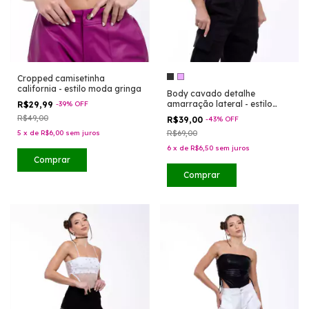
Cropped camisetinha
california - estilo moda gringa
Body cavado detalhe
amarração lateral - estilo
R$29,99
-
39
%
OFF
moda gringa
R$49,00
R$39,00
-
43
%
OFF
5
x
de
R$6,00
sem juros
R$69,00
6
x
de
R$6,50
sem juros
Comprar
Comprar