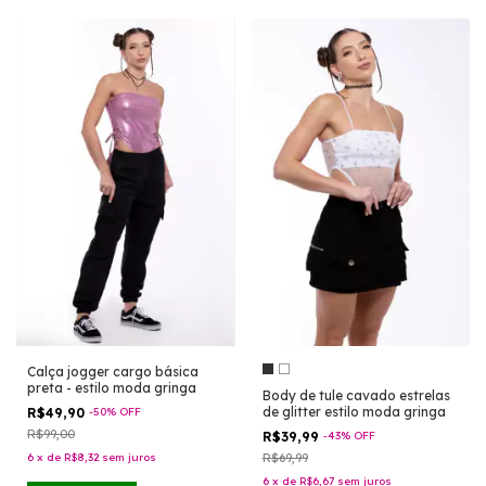
Calça jogger cargo básica
preta - estilo moda gringa
Body de tule cavado estrelas
de glitter estilo moda gringa
R$49,90
-
50
%
OFF
R$99,00
R$39,99
-
43
%
OFF
6
x
de
R$8,32
sem juros
R$69,99
6
x
de
R$6,67
sem juros