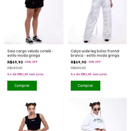
Saia cargo veludo cotelê -
Calça wide leg bolso frontal
estilo moda gringa
branca - estilo moda gringa
R$69,90
-
53
%
OFF
R$69,90
-
72
%
OFF
R$149,00
R$249,00
6
x
de
R$11,65
sem juros
6
x
de
R$11,65
sem juros
Comprar
Comprar