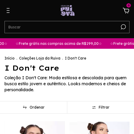
0
☆Frete grátis nas compras acima de R$199,00☆
☆Frete grátis nas
Início
.
Coleções Loja da Ruiva
.
I Don't Care
I Don't Care
Coleção I Don't Care: Moda estilosa e descolada para quem
busca estilo jovem e autêntico. Looks modernos e cheios de
personalidade.
Ordenar
Filtrar